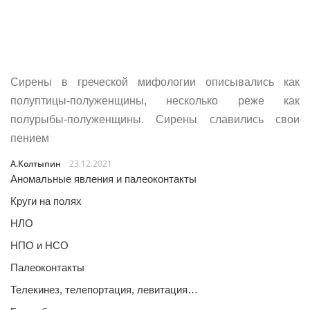
Сирены в греческой мифологии описывались как
полуптицы-полуженщины, несколько реже как
полурыбы-полуженщины. Сирены славились свои
пением
А.Колтыпин
23.12.2021
Аномальные явления и палеоконтакты
Круги на полях
НЛО
НПО и НСО
Палеоконтакты
Телекинез, телепортация, левитация…