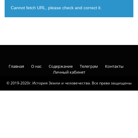
Cannot fetch URL, please check and correct it.
Главная
О нас
Содержание
Телеграм
Контакты
Личный кабинет
© 2019-2020г. История Земли и человечества. Все права защищены