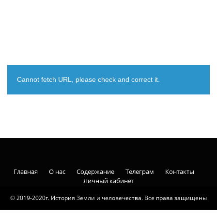
Cannot fetch URL, please check and correct it.
Главная
О нас
Содержание
Телеграм
Контакты
Личный кабинет
© 2019-2020г. История Земли и человечества. Все права защищены