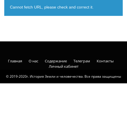
Cannot fetch URL, please check and correct it.
Главная
О нас
Содержание
Телеграм
Контакты
Личный кабинет
© 2019-2020г. История Земли и человечества. Все права защищены