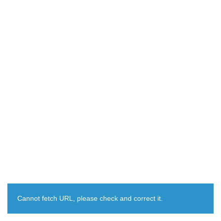
Cannot fetch URL, please check and correct it.