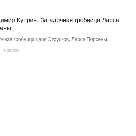
имир Куприн. Загадочная гробница Ларса
сены
очная гробница царя Этрусков, Ларса Порсены.
23.09.2021