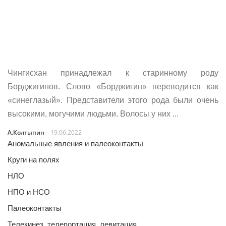
Чингисхан принадлежал к старинному роду
Борджигинов. Слово «Борджигин» переводится как
«синеглазый». Представители этого рода были очень
высокими, могучими людьми. Волосы у них ...
А.Колтыпин
19.06.2022
Аномальные явления и палеоконтакты
Круги на полях
НЛО
НПО и НСО
Палеоконтакты
Телекинез, телепортация, левитация…