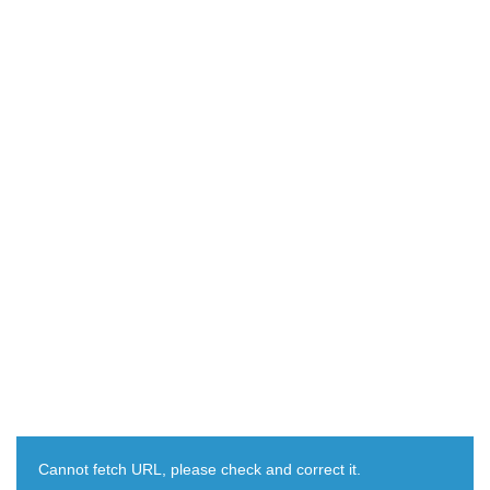
Cannot fetch URL, please check and correct it.