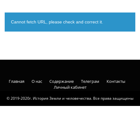
Cannot fetch URL, please check and correct it.
Главная
О нас
Содержание
Телеграм
Контакты
Личный кабинет
© 2019-2020г. История Земли и человечества. Все права защищены