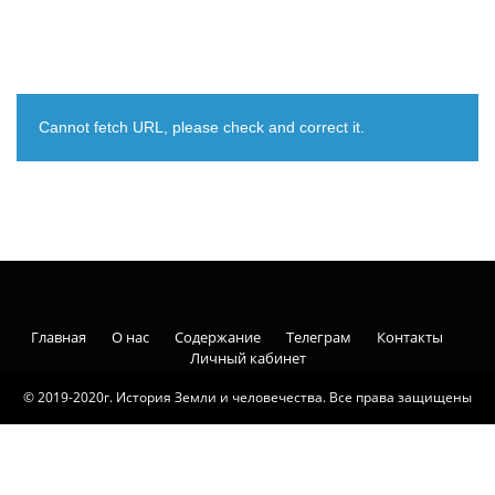
Cannot fetch URL, please check and correct it.
Главная
О нас
Содержание
Телеграм
Контакты
Личный кабинет
© 2019-2020г. История Земли и человечества. Все права защищены