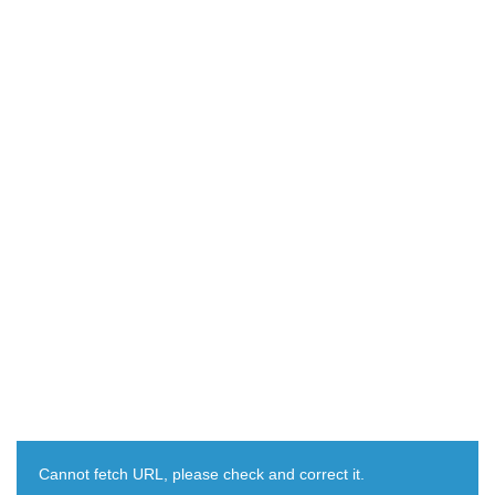
Cannot fetch URL, please check and correct it.