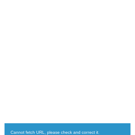
Cannot fetch URL, please check and correct it.