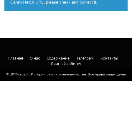
Cannot fetch URL, please check and correct it.
Главная
О нас
Содержание
Телеграм
Контакты
Личный кабинет
© 2019-2020г. История Земли и человечества. Все права защищены