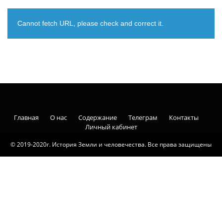
Cannot fetch URL, please check and correct it.
Главная
О нас
Содержание
Телеграм
Контакты
Личный кабинет
© 2019-2020г. История Земли и человечества. Все права защищены