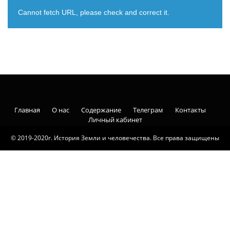
Cannot fetch URL, please check and correct it.
Главная
О нас
Содержание
Телеграм
Контакты
Личный кабинет
© 2019-2020г. История Земли и человечества. Все права защищены