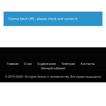
Cannot fetch URL, please check and correct it.
Главная
О нас
Содержание
Телеграм
Контакты
Личный кабинет
© 2019-2020г. История Земли и человечества. Все права защищены