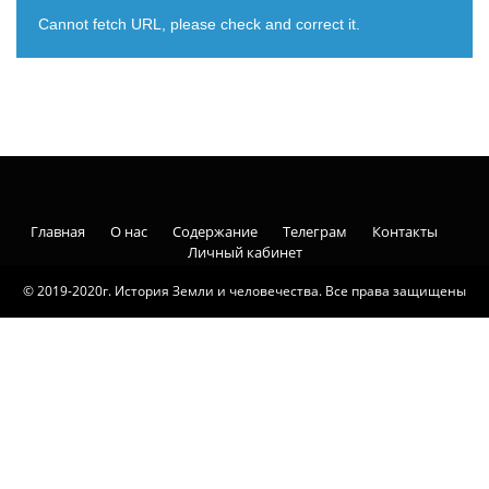
Cannot fetch URL, please check and correct it.
Главная
О нас
Содержание
Телеграм
Контакты
Личный кабинет
© 2019-2020г. История Земли и человечества. Все права защищены