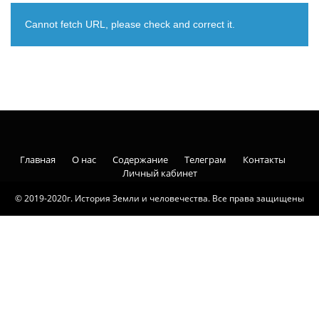
Cannot fetch URL, please check and correct it.
Главная
О нас
Содержание
Телеграм
Контакты
Личный кабинет
© 2019-2020г. История Земли и человечества. Все права защищены