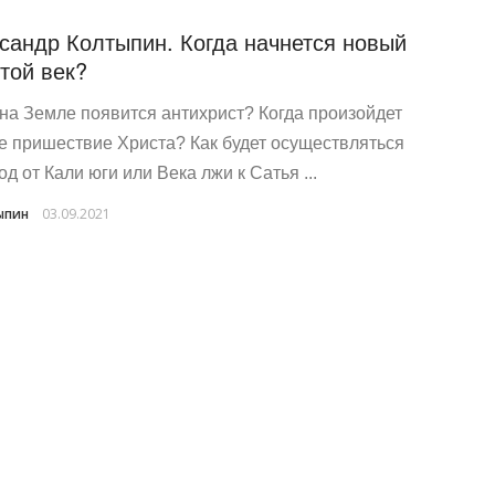
сандр Колтыпин. Когда начнется новый
той век?
 на Земле появится антихрист? Когда произойдет
е пришествие Христа? Как будет осуществляться
д от Кали юги или Века лжи к Сатья ...
ыпин
03.09.2021