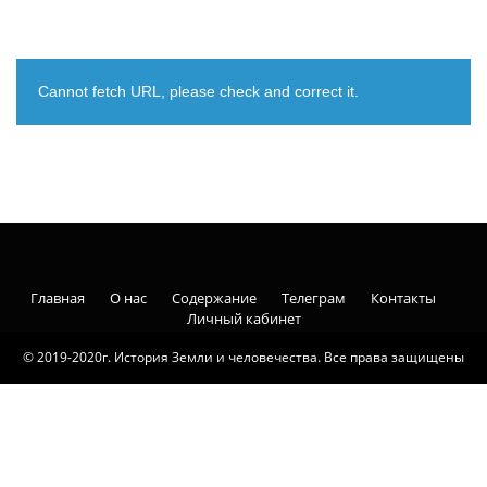
Cannot fetch URL, please check and correct it.
Главная
О нас
Содержание
Телеграм
Контакты
Личный кабинет
© 2019-2020г. История Земли и человечества. Все права защищены