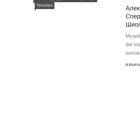
ТЕХНИКА
Алек
Спер
Шио
Музей
del ma
непов
А.Колт