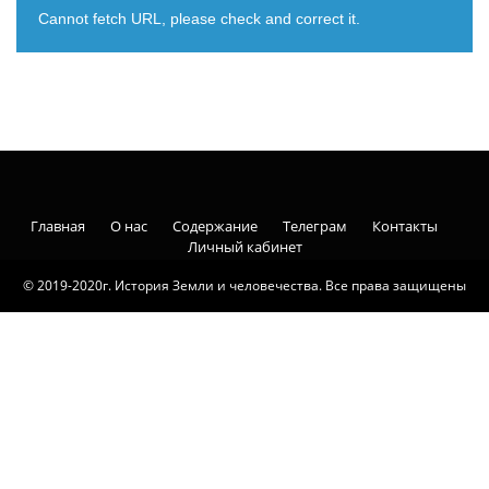
Cannot fetch URL, please check and correct it.
Главная
О нас
Содержание
Телеграм
Контакты
Личный кабинет
© 2019-2020г. История Земли и человечества. Все права защищены