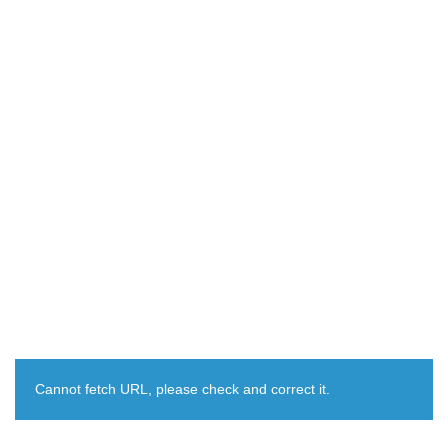
Cannot fetch URL, please check and correct it.