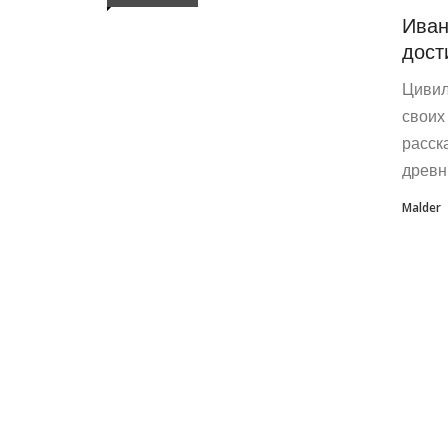
Иван
дост
Цивил
своих
расск
древн
Malder