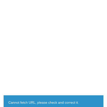
Cannot fetch URL, please check and correct it.