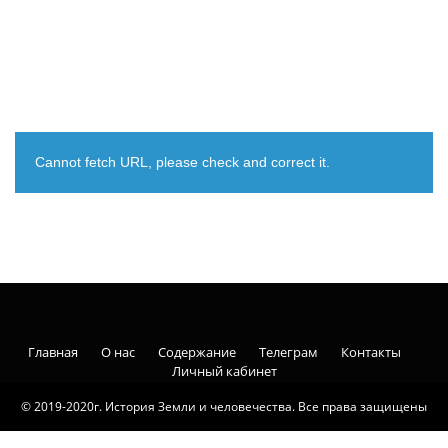
Cannot fetch URL, please check and correct it.
Главная
О нас
Содержание
Телеграм
Контакты
Личный кабинет
© 2019-2020г. История Земли и человечества. Все права защищены