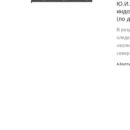
Ю.И.
индо
(по 
В рез
оледе
«волн
север 
А.Колт