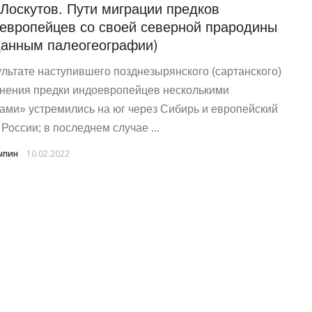
Лоскутов. Пути миграции предков
европейцев со своей северной прародины
данным палеогеографии)
ультате наступившего позднезырянского (сартанского)
нения предки индоевропейцев несколькими
ами» устремились на юг через Сибирь и европейский
России; в последнем случае ...
ыпин
10.02.2022