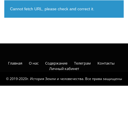
Cannot fetch URL, please check and correct it.
Главная
О нас
Содержание
Телеграм
Контакты
Личный кабинет
© 2019-2020г. История Земли и человечества. Все права защищены