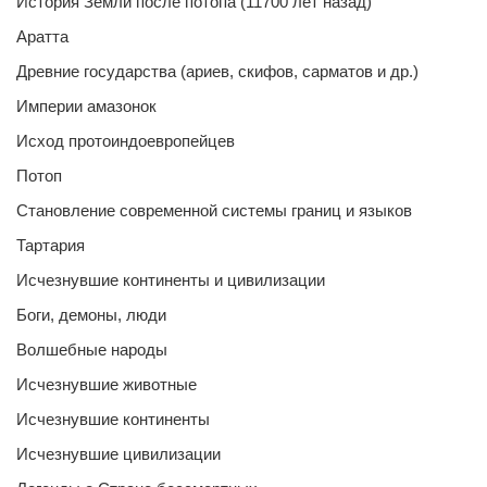
История Земли после потопа (11700 лет назад)
Аратта
Древние государства (ариев, скифов, сарматов и др.)
Империи амазонок
Исход протоиндоевропейцев
Потоп
Становление современной системы границ и языков
Тартария
Исчезнувшие континенты и цивилизации
Боги, демоны, люди
Волшебные народы
Исчезнувшие животные
Исчезнувшие континенты
Исчезнувшие цивилизации