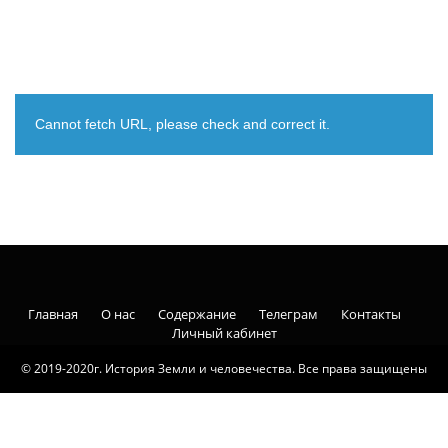
Cannot fetch URL, please check and correct it.
Главная
О нас
Содержание
Телеграм
Контакты
Личный кабинет
© 2019-2020г. История Земли и человечества. Все права защищены