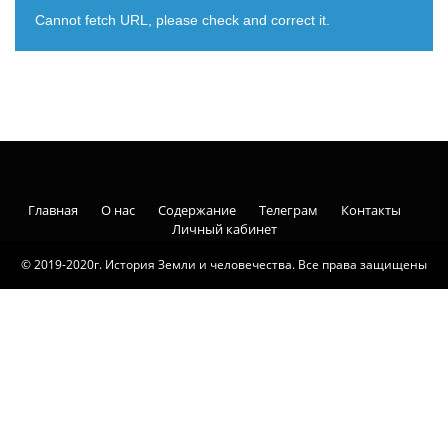
Cannot fetch URL, please check and correct it.
Главная
О нас
Содержание
Телеграм
Контакты
Личный кабинет
© 2019-2020г. История Земли и человечества. Все права защищены