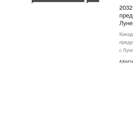
2032
пред
Луне
Канад
преду
с Лун
А.Колт