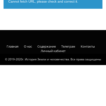
Cannot fetch URL, please check and correct it.
Главная
О нас
Содержание
Телеграм
Контакты
Личный кабинет
© 2019-2020г. История Земли и человечества. Все права защищены