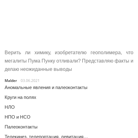
Верить ли химику, изобретателю геополимера, что
мегалиты Пума Пунку отливали? Представляю факты и
делаю неожиданные выводы
Malder
03.06.2021
Аномальные явления и палеоконтакты
Круги на полях
НЛО
НПО и НСО
Палеоконтакты
Телекинез, телепортация, левитация…