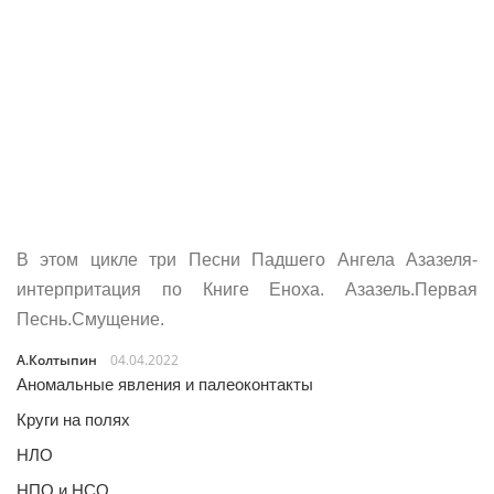
В этом цикле три Песни Падшего Ангела Азазеля-
интерпритация по Книге Еноха. Азазель.Первая
Песнь.Смущение.
А.Колтыпин
04.04.2022
Аномальные явления и палеоконтакты
Круги на полях
НЛО
НПО и НСО