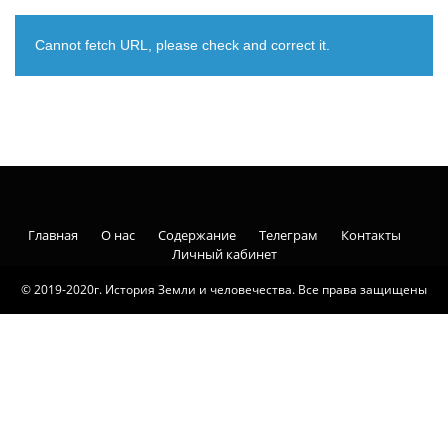
Cannot fetch URL, please check and correct it.
Главная
О нас
Содержание
Телеграм
Контакты
Личный кабинет
© 2019-2020г. История Земли и человечества. Все права защищены