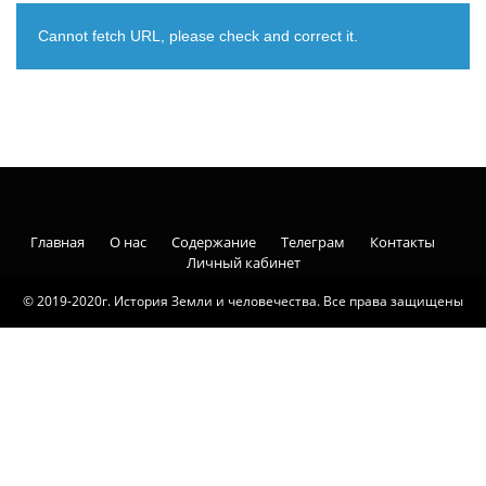
Cannot fetch URL, please check and correct it.
Главная
О нас
Содержание
Телеграм
Контакты
Личный кабинет
© 2019-2020г. История Земли и человечества. Все права защищены