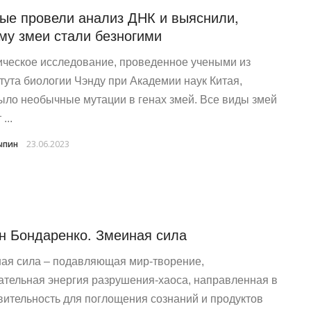
ые провели анализ ДНК и выяснили,
му змеи стали безногими
ическое исследование, проведенное учеными из
тута биологии Чэнду при Академии наук Китая,
ыло необычные мутации в генах змей. Все виды змей
...
ыпин
23.06.2023
н Бондаренко. Змеиная сила
ая сила – подавляющая мир-творение,
ательная энергия разрушения-хаоса, направленная в
вительность для поглощения сознаний и продуктов