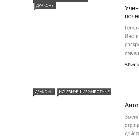
ДРАКОНЫ
Учен
поче
Генет
Инсти
раскр
имеют 
А.Колт
ДРАКОНЫ
ИСЧЕЗНУВШИЕ ЖИВОТНЫЕ
Анто
Змеин
отриц
дейст