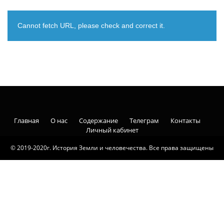
Cannot fetch URL, please check and correct it.
Главная
О нас
Содержание
Телеграм
Контакты
Личный кабинет
© 2019-2020г. История Земли и человечества. Все права защищены