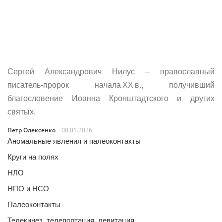
Сергей Александрович Нилус – православный
писатель‑пророк начала XX в., получивший
благословение Иоанна Кронштадтского и других
святых.
Петр Олексенко
08.01.2026
Аномальные явления и палеоконтакты
Круги на полях
НЛО
НПО и НСО
Палеоконтакты
Телекинез, телепортация, левитация…