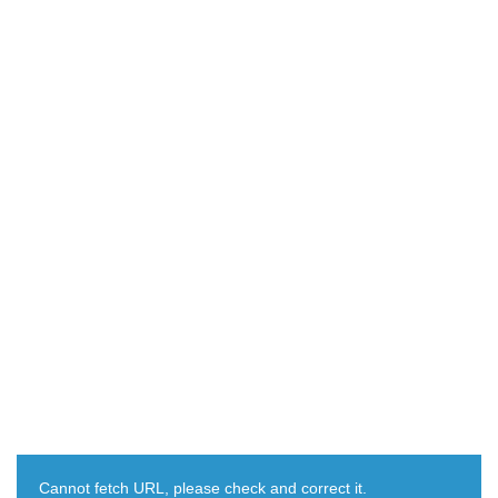
Cannot fetch URL, please check and correct it.