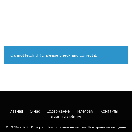
Cannot fetch URL, please check and correct it.
Главная
О нас
Содержание
Телеграм
Контакты
Личный кабинет
© 2019-2020г. История Земли и человечества. Все права защищены