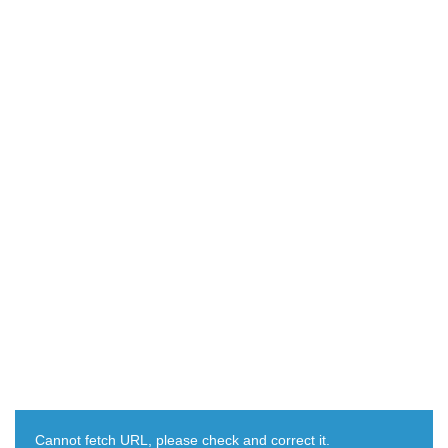
Cannot fetch URL, please check and correct it.