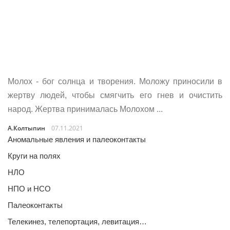
Молох - бог солнца и творения. Моложу приносили в
жертву людей, чтобы смягчить его гнев и очистить
народ. Жертва принималась Молохом ...
А.Колтыпин
07.11.2021
Аномальные явления и палеоконтакты
Круги на полях
НЛО
НПО и НСО
Палеоконтакты
Телекинез, телепортация, левитация…