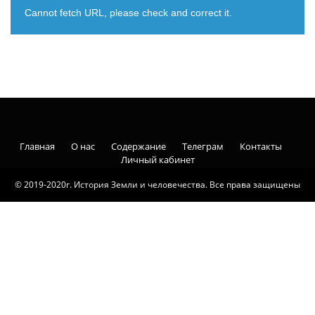
Cannot fetch URL, please check and correct it.
Главная
О нас
Содержание
Телеграм
Контакты
Личный кабинет
© 2019-2020г. История Земли и человечества. Все права защищены