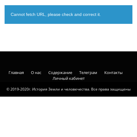
Cannot fetch URL, please check and correct it.
Главная
О нас
Содержание
Телеграм
Контакты
Личный кабинет
© 2019-2020г. История Земли и человечества. Все права защищены