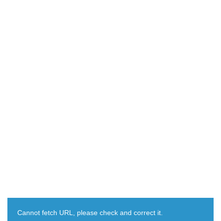
Cannot fetch URL, please check and correct it.