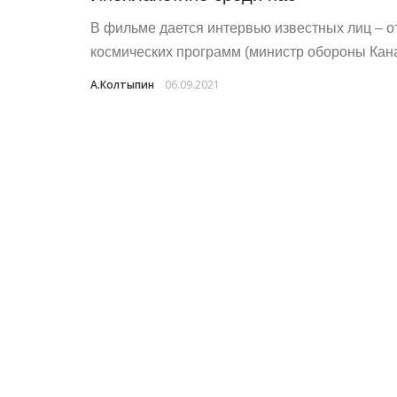
В фильме дается интервью известных лиц – о
космических программ (министр обороны Кана
А.Колтыпин
06.09.2021