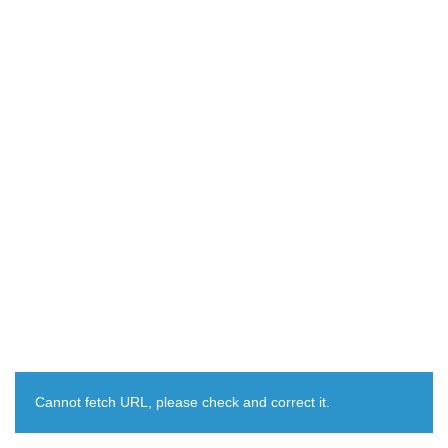
Cannot fetch URL, please check and correct it.