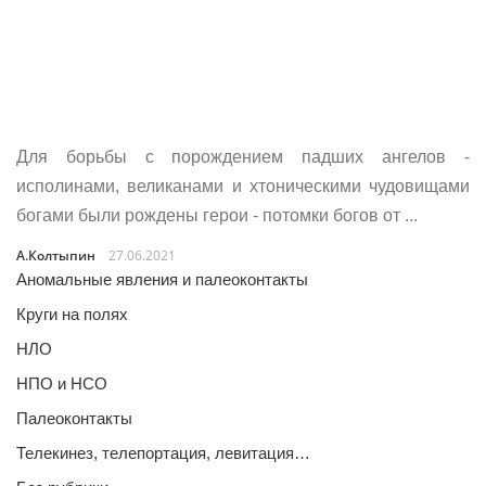
Для борьбы с порождением падших ангелов -
исполинами, великанами и хтоническими чудовищами
богами были рождены герои - потомки богов от ...
А.Колтыпин
27.06.2021
Аномальные явления и палеоконтакты
Круги на полях
НЛО
НПО и НСО
Палеоконтакты
Телекинез, телепортация, левитация…