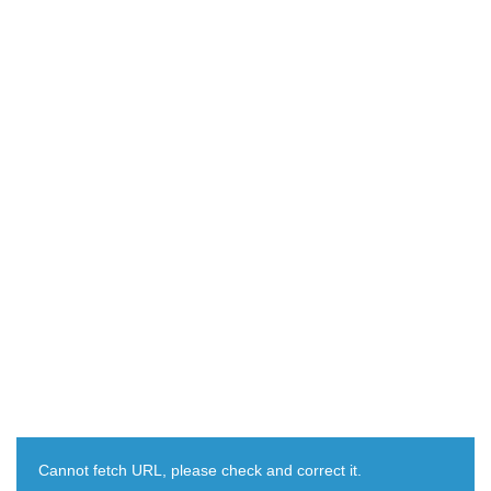
Cannot fetch URL, please check and correct it.