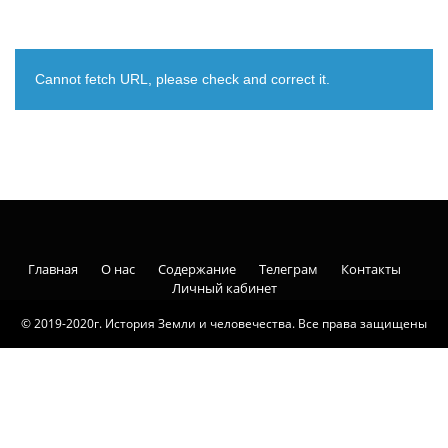
Cannot fetch URL, please check and correct it.
Главная
О нас
Содержание
Телеграм
Контакты
Личный кабинет
© 2019-2020г. История Земли и человечества. Все права защищены