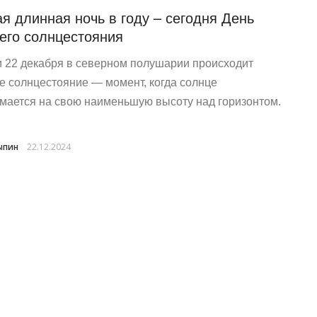
я длинная ночь в году – сегодня День
его солнцестояния
и 22 декабря в северном полушарии происходит
е солнцестояние — момент, когда солнце
мается на свою наименьшую высоту над горизонтом.
ыпин
22.12.2024