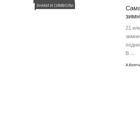
ЗНАКИ И СИМВОЛЫ
Сама
зимн
21 ил
зимне
подни
В ...
А.Колт