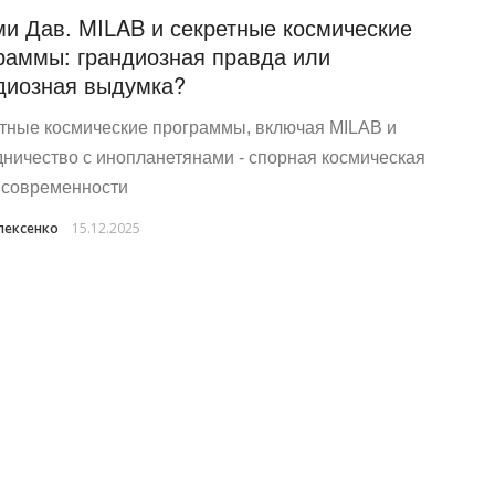
и Дав. MILAB и секретные космические
раммы: грандиозная правда или
диозная выдумка?
тные космические программы, включая MILAB и
дничество с инопланетянами - спорная космическая
 современности
лексенко
15.12.2025