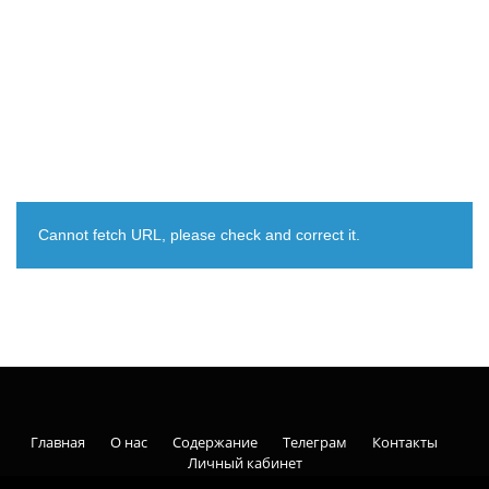
Cannot fetch URL, please check and correct it.
Главная
О нас
Содержание
Телеграм
Контакты
Личный кабинет